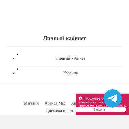
Личный кабинет
Личный кабинет
Корзина
Просматривая веб-сайт вы
автоматически соглашаетесь
Магазин
Аренда Mac
Апгрейд Mac
Трейд Ин
использовать файлы cookie.
Подробнее
.
Закрыть
Доставка и оплата
Контакты