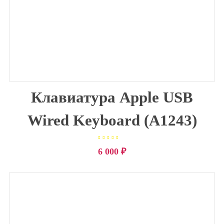
Клавиатура Apple USB
Wired Keyboard (A1243)
Оценка
5.00
из
6 000
₽
5