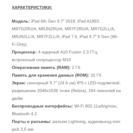
ХАРАКТЕРИСТИКИ:
Модель:
iPad 6th Gen 9,7″ 2018, iPad A1893,
MR7G2RU/A, MRJN2RU/A, MR7F2RU/A, MR7G2LL/A,
MRJN2LL/A, MR7F2LL/A, iPad 7.5, iPad 9.7″ 6 Gen (Wi-
Fi Only)
Процессор:
4-ядерный A10 Fusion 2,3 ГГц,
встроенный сопроцессор М10
Оперативная память (RAM):
2 Гб
Память для хранения данных (ROM):
32 Гб
Экран:
сенсорный 9.7″ (24.6 см) IPS с LED-подсветкой,
разрешение 2048х1536 точек (Retina), 264 пикселей на
дюйм
Беспроводные интерфейсы:
Wi-Fi 802.11a/b/g/n/ac,
Bluetooth 4.2
Порты и разъемы:
разъем Lightning, аудиовыход mini
jack 3,5 мм