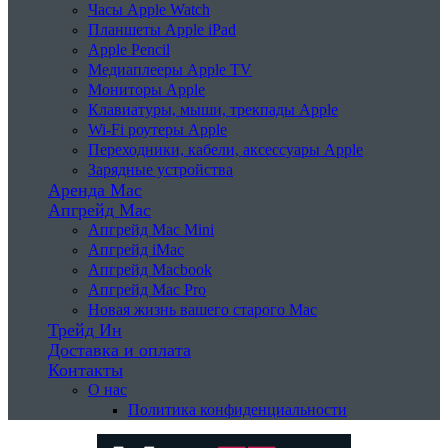
Часы Apple Watch
Планшеты Apple iPad
Apple Pencil
Медиаплееры Apple TV
Мониторы Apple
Клавиатуры, мыши, трекпады Apple
Wi-Fi роутеры Apple
Переходники, кабели, аксессуары Apple
Зарядные устройства
Аренда Mac
Апгрейд Mac
Апгрейд Mac Mini
Апгрейд iMac
Апгрейд Macbook
Апгрейд Mac Pro
Новая жизнь вашего старого Mac
Трейд Ин
Доставка и оплата
Контакты
О нас
Политика конфиденциальности