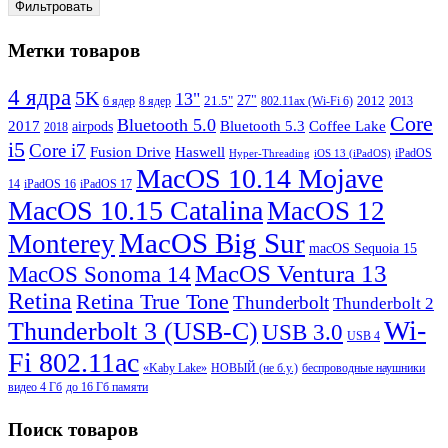
Фильтровать
Метки товаров
4 ядра
5K
13"
27"
21.5"
2012
802.11ax (Wi-Fi 6)
6 ядер
8 ядер
2013
Core
Bluetooth 5.0
Bluetooth 5.3
Coffee Lake
2017
airpods
2018
i5
Core i7
Haswell
Fusion Drive
iPadOS
Hyper-Threading
iOS 13 (iPadOS)
MacOS 10.14 Mojave
iPadOS 17
14
iPadOS 16
MacOS 10.15 Catalina
MacOS 12
MacOS Big Sur
Monterey
macOS Sequoia 15
MacOS Ventura 13
MacOS Sonoma 14
Retina
Retina True Tone
Thunderbolt
Thunderbolt 2
Wi-
Thunderbolt 3 (USB-C)
USB 3.0
USB 4
Fi 802.11ac
НОВЫЙ (не б.у.)
беспроводные наушники
«Kaby Lake»
видео 4 Гб
до 16 Гб памяти
Поиск товаров