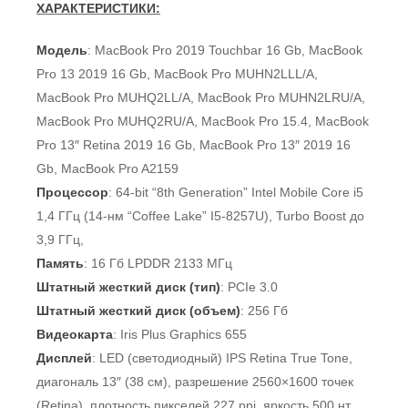
ХАРАКТЕРИСТИКИ:
Модель
: MacBook Pro 2019 Touchbar 16 Gb, MacBook
Pro 13 2019 16 Gb, MacBook Pro MUHN2LLL/A,
MacBook Pro MUHQ2LL/A, MacBook Pro MUHN2LRU/A,
MacBook Pro MUHQ2RU/A, MacBook Pro 15.4, MacBook
Pro 13″ Retina 2019 16 Gb, MacBook Pro 13″ 2019 16
Gb, MacBook Pro A2159
Процессор
: 64-bit “8th Generation” Intel Mobile Core i5
1,4 ГГц (14-нм “Coffee Lake” I5-8257U), Turbo Boost до
3,9 ГГц,
Память
: 16 Гб LPDDR 2133 МГц
Штатный жесткий диск (тип)
: PCIe 3.0
Штатный жесткий диск (объем)
: 256 Гб
Видеокарта
: Iris Plus Graphics 655
Дисплей
: LED (светодиодный) IPS Retina True Tone,
диагональ 13″ (38 см), разрешение 2560×1600 точек
(Retina), плотность пикселей 227 ppi, яркость 500 нт