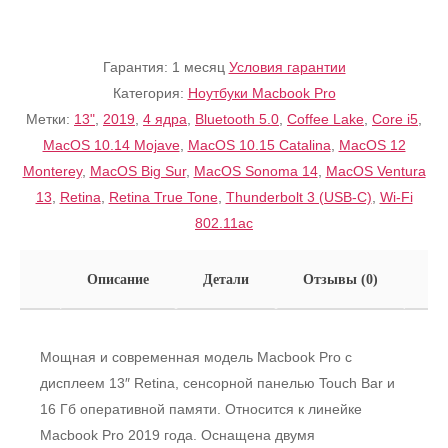
Гарантия:
1 месяц
Условия гарантии
Категория:
Ноутбуки Macbook Pro
Метки:
13"
,
2019
,
4 ядра
,
Bluetooth 5.0
,
Coffee Lake
,
Core i5
,
MacOS 10.14 Mojave
,
MacOS 10.15 Catalina
,
MacOS 12
Monterey
,
MacOS Big Sur
,
MacOS Sonoma 14
,
MacOS Ventura
13
,
Retina
,
Retina True Tone
,
Thunderbolt 3 (USB-C)
,
Wi-Fi
802.11ac
Описание
Детали
Отзывы (0)
Мощная и современная модель Macbook Pro с
дисплеем 13″ Retina, сенсорной панелью Touch Bar и
16 Гб оперативной памяти. Относится к линейке
Macbook Pro 2019 года. Оснащена двумя