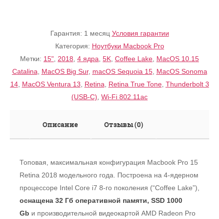
Гарантия:
1 месяц
Условия гарантии
Категория:
Ноутбуки Macbook Pro
Метки:
15"
,
2018
,
4 ядра
,
5K
,
Coffee Lake
,
MacOS 10.15
Catalina
,
MacOS Big Sur
,
macOS Sequoia 15
,
MacOS Sonoma
14
,
MacOS Ventura 13
,
Retina
,
Retina True Tone
,
Thunderbolt 3
(USB-C)
,
Wi-Fi 802.11ac
Описание
Отзывы (0)
Топовая, максимальная конфигурация Macbook Pro 15
Retina 2018 модельного года. Построена на 4-ядерном
процессоре Intel Core i7 8-го поколения (“Coffee Lake”),
оснащена 32 Гб оперативной памяти, SSD 1000
Gb
и производительной видеокартой AMD Radeon Pro