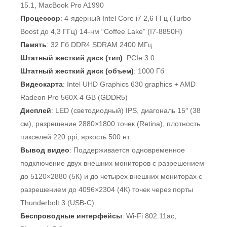
15.1, MacBook Pro A1990
Процессор
: 4-ядерный Intel Core i7 2,6 ГГц (Turbo
Boost до 4,3 ГГц) 14-нм “Coffee Lake” (I7-8850H)
Память
: 32 Гб DDR4 SDRAM 2400 МГц
Штатный жесткий диск (тип)
: PCIe 3.0
Штатный жесткий диск (объем)
: 1000 Гб
Видеокарта
: Intel UHD Graphics 630 graphics + AMD
Radeon Pro 560X 4 GB (GDDR5)
Дисплей
: LED (светодиодный) IPS, диагональ 15″ (38
см), разрешение 2880×1800 точек (Retina), плотность
пикселей 220 ppi, яркость 500 нт
Вывод видео
: Поддерживается одновременное
подключение двух внешних мониторов с разрешением
до 5120×2880 (5К) и до четырех внешних мониторах с
разрешением до 4096×2304 (4К) точек через порты
Thunderbolt 3 (USB-C)
Беспроводные интерфейсы
: Wi-Fi 802.11ac,