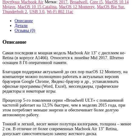
Ноутбуки Macbook Air
Метки:
2017
,
Broadwell
,
Core i5
,
MacOS 10.14
Mojave
,
MacOS 10.15 Catalina
,
MacOS 12 Monterey
,
MacOS Big Sur
,
Thunderbolt 2
,
USB 3.0
,
Wi-Fi 802.11ac
Описание
Детали
Отзывы (0)
Описание
Самая последняя и мощная модель Macbook Air 13″ с дисплеем не-
Retina (в корпусе A1466). Относится к линейке Mid 2017. Штатно
оснащен 8 Гб оперативной памяти.
Благодаря поддержке актуальной до сих пор macOS 12 Monterey, на
компьютере можно полноценно работать в актуальных версиях
браузеров Google Chrome, Яндекс-браузер и др., устанавливать
офисные программы (Word, Excel), мессенджеры, графические
редакторы и некоторые игры.
Процессор 5-го поколения серии «Broadwell ULT» с повышенной
частотой работает на 12,5% быстрее, чем в моделях 2015 года, при
этом потребляет меньше энергии и обеспечивает более долгую
автономную работу.
Тонкий и легкий, весит менее полутора килограмм, толщина – менее
2 см. В отличие от более современных Macbook Air 13″ Retina,
допускает самостоятельную замену жесткого диска.