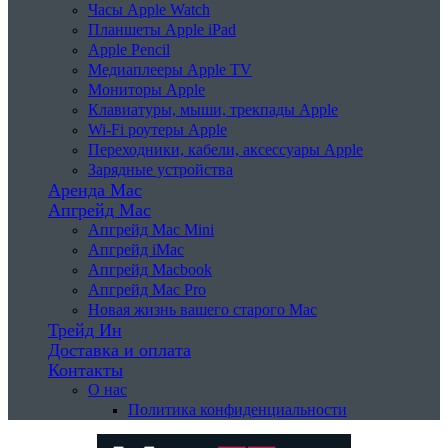
Часы Apple Watch
Планшеты Apple iPad
Apple Pencil
Медиаплееры Apple TV
Мониторы Apple
Клавиатуры, мыши, трекпады Apple
Wi-Fi роутеры Apple
Переходники, кабели, аксессуары Apple
Зарядные устройства
Аренда Mac
Апгрейд Mac
Апгрейд Mac Mini
Апгрейд iMac
Апгрейд Macbook
Апгрейд Mac Pro
Новая жизнь вашего старого Mac
Трейд Ин
Доставка и оплата
Контакты
О нас
Политика конфиденциальности