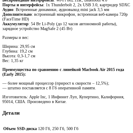
Беспроводные интерфейсы
: Wi-Fi 802.11ac, Bluetooth 4.0
Порты и интерфейсы
: 1x Thunderbolt 2, 2x USB 3.0, картридер SDXC
Аудио
: Встроенные динамики, аудиовыход mini jack 3,5 мм
Дополнительно
: встроенный микрофон, встроенная веб-камера 720p
(FaceTime HD)
Аккумулятор
: 54 Вт Li-Poly (до 12 часов автономной работы),
зарядное устройство MagSafe 2 (45 Вт)
Размеры и вес:
Ширина: 29,95 см
Глубина: 19,2 см
Высота: 0,3-1,7 см
Вес: 1,35 кг
Преимущества по сравнению с линейкой Macbook Air 2015 года
(Early 2015):
— более мощный процессор (прирост к скорости – 12,5%);
— штатно поставляется с 8 Гб оперативной памяти.
Изготовитель: Apple Inc, 1 Инфинит Луп, Купертино, Калифорния,
95014, США. Произведено в Китае.
Детали
Объем SSD-диска
120 Гб, 250 Гб, 500 Гб