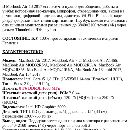
В Macbook Air 13 2017 есть все что нужно для общения, работы и
учебы: встроенная веб-камера, микрофон, стереодинамики, выход на
наушники, цифровой видеовыход, адаптеры Wi-Fi и Bluetooth, карт-
ридер для различных типов карт памяти. Ноутбук можно использовать
с внешними мониторами разрешением до 3840×2160 точек (4K) через
разъем Thunderbolt/DisplayPort.
СОСТОЯНИЕ: Б.У.
100% протестирован и технически исправен.
Гарантия.
ХАРАКТЕРИСТИКИ:
Модель
: MacBook Air 2017, MacBook Air 7.2, MacBook Air A1466,
MacBook Air MQD32RS/A, MacBook Air MQD32RU/A, MacBook Air
MQD42RS/A, MacBook Air MQD42RU/A, MacBook Air 13″ mid 2017,
MacBook Air 13″ 2017
Процессор
: Intel Core i5 1,8 ГГц (I5-5350U 14-nm “Broadwell ULT”),
Turbo Boost 2.0 до 2,9 ГГц,
Память
:
8 Гб DDR3L 1600 МГц
Штатный жесткий диск (тип)
: PCIe 2.0 x4
Штатный жесткий диск (объем)
: 120 Гб (MQD32) или 250 Гб
(MQD42)
Видеокарта
: Intel HD Graphics 6000
Дисплей
: TFT LED (светодиодный), диагональ 13″ (33 см),
разрешение 1366×768 точек
Вывод видео
: Поддерживается один или два монитора с разрешением
до 3840×2160 точек (4K) через порт Thunderbolt 2