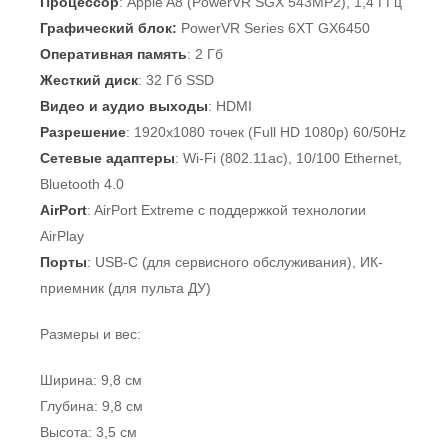
Процессор
: Apple A8 (PowerVR SGX 543MP2), 1,4 ГГц
Графический блок:
PowerVR Series 6XT GX6450
Оперативная память
: 2 Гб
Жесткий диск
: 32 Гб SSD
Видео и аудио выходы
: HDMI
Разрешение
: 1920х1080 точек (Full HD 1080p) 60/50Hz
Сетевые адаптеры
: Wi-Fi (802.11ac), 10/100 Ethernet,
Bluetooth 4.0
AirPort
: AirPort Extreme с поддержкой технологии
AirPlay
Порты
: USB-C (для сервисного обслуживания), ИК-
приемник (для пульта ДУ)
Размеры и вес:
Ширина: 9,8 см
Глубина: 9,8 см
Высота: 3,5 см