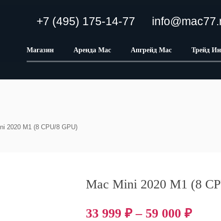
+7 (495) 175-14-77
info@mac77.
Магазин
Аренда Mac
Апгрейд Mac
Трейд Ин
ni 2020 M1 (8 CPU/8 GPU)
Mac Mini 2020 M1 (8 C
33 999
₽
–
59 000
₽