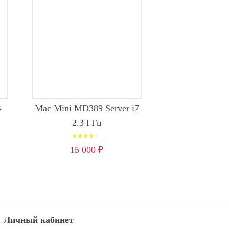
4
Mac Mini MD389 Server i7
2.3 ГГц
Оценк
а
4.00
15 000
₽
из 5
Личный кабинет