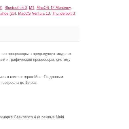
6)
,
Bluetooth 5.0
,
M1
,
MacOS 12 Monterey
,
ahoe (26)
,
MacOS Ventura 13
,
Thunderbolt 3
и все процессоры в предыдущих моделях
ный и графический процессоры, систему
лись в компьютерах Mac. По данным
я возросла до 15 раз.
чмарке Geekbench 4 (в режиме Multi