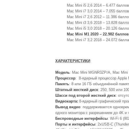
Mac Mini i5 2,6 2014 – 6.477 баллов
Mac Mini i7 3,0 2014 – 7.055 баллов
Mac Mini i7 2,6 2012 – 11.386 балло
Mac Mini i3 3,6 2018 – 13.828 балл
Mac Mini i5 3,0 2018 – 20.126 балл
Mac Mini M1 2020 – 22.982 баллов
Mac Mini i7 3,2 2018 – 24.072 балла
ХАРАКТЕРИСТИКИ
:
Модель
: Mac Mini MGNR3ZP/A, Mac Mini 
Процессор
: 8-ядерный процессор Apple 
Память
: 8 или 16 ГБ объединённой памя
Штатный жесткий диск
: 250, 500 или 1
Шасси под второй жесткий диск
: отсут
Видеокарта:
8-ядерный графический про
Вывод видео
: поддерживается одноврем
одного монитора с разрешением до 4K и ч
Беспроводные интерфейсы
: Wi‑Fi 6 (80
Порты и интерфейсы
: 2хUSB-C (Thunder