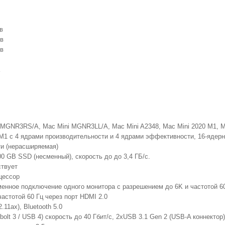
в
ов
ов
MGNR3RS/A, Mac Mini MGNR3LL/A, Mac Mini A2348, Mac Mini 2020 M1, Ma
M1 с 4 ядрами производительности и 4 ядрами эффективности, 16‑ядерн
ти (нерасширяемая)
000 GB SSD (несменный), скорость до до 3,4 ГБ/с.
ствует
цессор
енное подключение одного монитора с разрешением до 6K и частотой 60 Г
астотой 60 Гц через порт HDMI 2.0
2.11ax), Bluetooth 5.0
bolt 3 / USB 4) скорость до 40 Гбит/с, 2хUSB 3.1 Gen 2 (USB-A коннектор