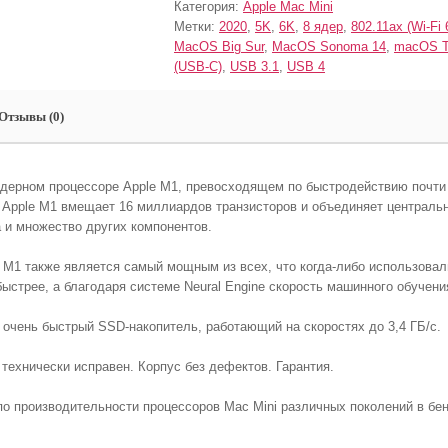
Категория:
Apple Mac Mini
Метки:
2020
,
5K
,
6K
,
8 ядер
,
802.11ax (Wi-Fi 
MacOS Big Sur
,
MacOS Sonoma 14
,
macOS T
(USB-C)
,
USB 3.1
,
USB 4
Отзывы (0)
ядерном процессоре Apple M1, превосходящем по быстродействию почт
 Apple M1 вмещает 16 миллиардов транзисторов и объединяет централь
а и множество других компонентов.
е M1 также является самый мощным из всех, что когда-либо использова
быстрее, а благодаря системе Neural Engine скорость машинного обучени
 очень быстрый SSD‑накопитель, работающий на скоростях до 3,4 ГБ/с.
технически исправен. Корпус без дефектов. Гарантия.
 производительности процессоров Mac Mini различных поколений в бен