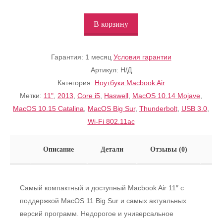
В корзину
Гарантия:
1 месяц
Условия гарантии
Артикул:
Н/Д
Категория:
Ноутбуки Macbook Air
Метки:
11"
,
2013
,
Core i5
,
Haswell
,
MacOS 10.14 Mojave
,
MacOS 10.15 Catalina
,
MacOS Big Sur
,
Thunderbolt
,
USB 3.0
,
Wi-Fi 802.11ac
Описание
Детали
Отзывы (0)
Самый компактный и доступный Macbook Air 11″ с
поддержкой MacOS 11 Big Sur и самых актуальных
версий программ. Недорогое и универсальное