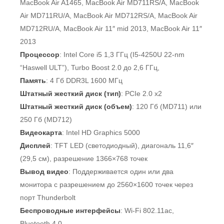
MacBook Air A1465, MacBook Air MD711RS/A, MacBook
Air MD711RU/A, MacBook Air MD712RS/A, MacBook Air
MD712RU/A, MacBook Air 11″ mid 2013, MacBook Air 11″
2013
Процессор
: Intel Core i5 1,3 ГГц (I5-4250U 22-nm
“Haswell ULT”), Turbo Boost 2.0 до 2,6 ГГц,
Память
: 4 Гб DDR3L 1600 МГц
Штатный жесткий диск (тип)
: PCIe 2.0 x2
Штатный жесткий диск (объем)
: 120 Гб (MD711) или
250 Гб (MD712)
Видеокарта
: Intel HD Graphics 5000
Дисплей
: TFT LED (светодиодный), диагональ 11,6″
(29,5 см), разрешение 1366×768 точек
Вывод видео
: Поддерживается один или два
монитора с разрешением до 2560×1600 точек через
порт Thunderbolt
Беспроводные интерфейсы
: Wi-Fi 802.11ac,
Bluetooth 4.0