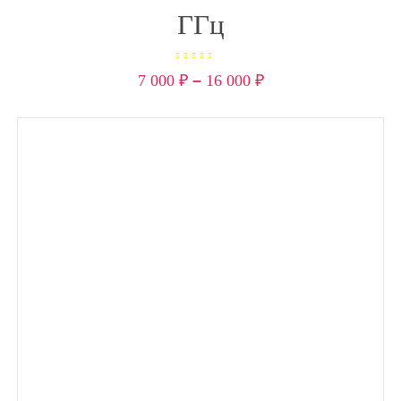
ГГц
Оценка
5.00
из
7 000
₽
–
16 000
₽
5