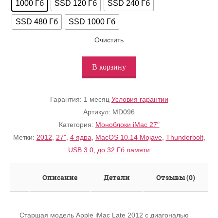
1000 Гб
SSD 120 Гб
SSD 240 Гб
SSD 480 Гб
SSD 1000 Гб
Очистить
В корзину
Гарантия:
1 месяц
Условия гарантии
Артикул:
MD096
Категория:
Моноблоки iMac 27"
Метки:
2012
,
27"
,
4 ядра
,
MacOS 10.14 Mojave
,
Thunderbolt
,
USB 3.0
,
до 32 Гб памяти
Описание
Детали
Отзывы (0)
Старшая модель Apple iMac Late 2012 c диагональю