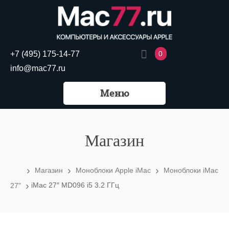
0
+7 (495) 175-14-77
info@mac77.ru
Меню
Магазин
›
›
›
Магазин
Моноблоки Apple iMac
Моноблоки iMac
›
iMac 27″ MD096 i5 3.2 ГГц
27"