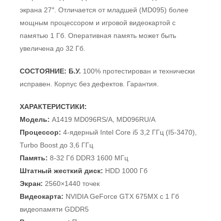
экрана 27″. Отличается от младшей (MD095) более
мощным процессором и игровой видеокартой с
памятью 1 Гб. Оперативная память может быть
увеличена до 32 Гб.
СОСТОЯНИЕ: Б.У.
100% протестирован и технически
исправен. Корпус без дефектов. Гарантия.
ХАРАКТЕРИСТИКИ:
Модель:
A1419
MD096RS/A, MD096RU/A
Процессор:
4-ядерный Intel Core i5 3,2 ГГц (I5-3470),
Turbo Boost до 3,6 ГГц
Память:
8-32 Гб DDR3 1600 МГц
Штатный жесткий диск:
HDD 1000 Гб
Экран:
2560×1440 точек
Видеокарта:
NVIDIA GeForce GTX 675MX с 1 Гб
видеопамяти GDDR5