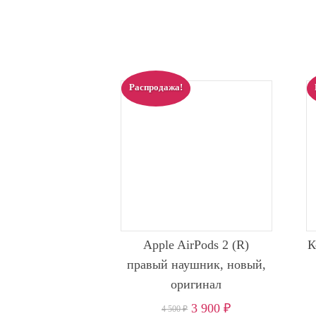
Распродажа!
Apple AirPods 2 (R)
К
правый наушник, новый,
оригинал
3 900
₽
4 500
₽