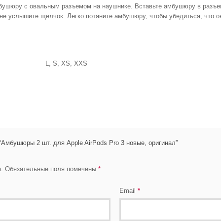
ушюру с овальным разъемом на наушнике. Вставьте амбушюру в разъем,
и не услышите щелчок. Легко потяните амбушюру, чтобы убедиться, что 
L, S, XS, XXS
“Амбушюры 2 шт. для Apple AirPods Pro 3 новые, оригинал”
.
Обязательные поля помечены
*
Email
*