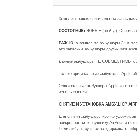
Комплект новых оригинальных запасных а
СОСТОЯНИЕ:
НОВЫЕ (не б.у.). Оригинал
ВАЖНО:
в комплекте амбушюры 2 шт. толь
это запасные амбушюры других размеров
Данные амбушюры НЕ СОВМЕСТИМЫ с Airpo
Только оригинальные амбушюры Apple об
Оригинальные амбушюры Apple изготовле
использовании.
СНЯТИЕ И УСТАНОВКА АМБУШЮР AIR
Для снятия амбушюры крепко удерживайте
прикрепляется к наушнику AirPods и потя
Если амбушюру сложно удерживать, оберн