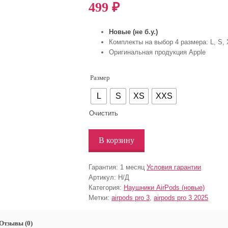
499
₽
Новые (не б.у.)
Комплекты на выбор 4 размера: L, S,
Оригинальная продукция Apple
Размер
L
S
XS
XXS
Очистить
В корзину
Гарантия:
1 месяц
Условия гарантии
Артикул:
Н/Д
Категория:
Наушники AirPods (новые)
Метки:
airpods pro 3
,
airpods pro 3 2025
Отзывы (0)