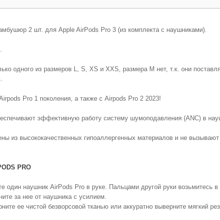
мбушюр 2 шт. для Apple AirPods Pro 3 (из комплекта с наушниками).
.
ко одного из размеров L, S, XS и XXS, размера M нет, т.к. они постав
.
ds Pro 1 поколения, а также с Airpods Pro 2 2023!
еспечивают эффективную работу систему шумоподавления (ANC) в науш
ны из высококачественных гипоаллергенных материалов и не вызываю
PODS PRO
 один наушник AirPods Pro в руке. Пальцами другой руки возьмитесь в т
ните за нее от наушника с усилием.
ите ее чистой безворсовой тканью или аккуратно выверните мягкий рез