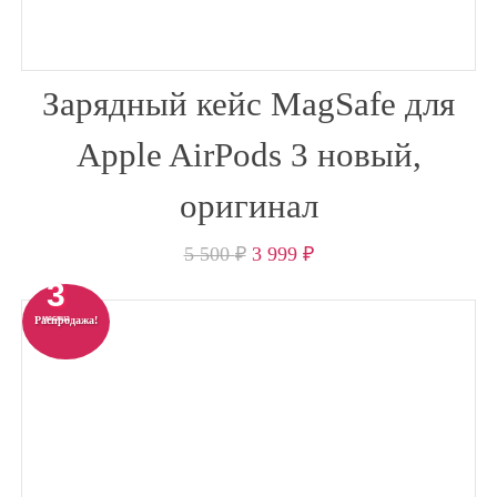
Зарядный кейс MagSafe для
Apple AirPods 3 новый,
оригинал
5 500
₽
3 999
₽
3
Распродажа!
месяца