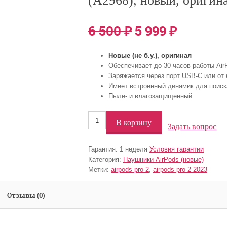
(A2968), новый, оригин
6 500
₽
5 999
₽
Новые (не б.у.), оригинал
Обеспечивает до 30 часов работы Air
Заряжается через порт USB-C или от 
Имеет встроенный динамик для поиск
Пыле- и влагозащищенный
В корзину
Задать вопрос
Гарантия:
1 неделя
Условия гарантии
Категория:
Наушники AirPods (новые)
Метки:
airpods pro 2
,
airpods pro 2 2023
Отзывы (0)