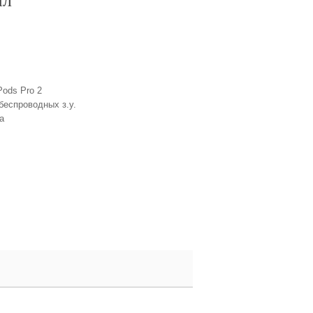
ал
Pods Pro 2
беспроводных з.у.
а