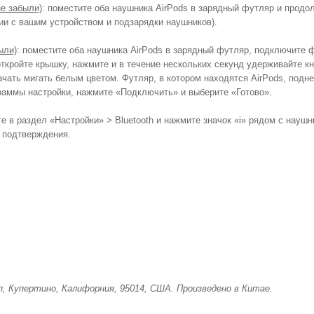
не забыли)
: поместите оба наушника AirPods в зарядный футляр и продо
ии с вашим устройством и подзарядки наушников).
ыли)
: поместите оба наушника AirPods в зарядный футляр, подключите ф
ткройте крышку, нажмите и в течение нескольких секунд удерживайте кн
ать мигать белым цветом. Футляр, в котором находятся AirPods, поднес
раммы настройки, нажмите «Подключить» и выберите «Готово».
 в раздел «Настройки» > Bluetooth и нажмите значок «i» рядом с науш
я подтверждения.
п, Купертино, Калифорния, 95014, США. Произведено в Китае.