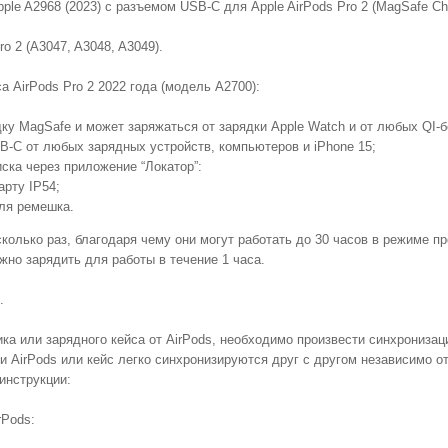
pple A2968
(2023)
с разъемом USB-C для Apple AirPods Pro 2 (MagSafe Ch
o 2 (A3047, A3048, A3049).
 AirPods Pro 2 2022 года (модель A2700):
у MagSafe и может заряжаться от зарядки Apple Watch и от любых QI-б
-C от любых зарядных устройств, компьютеров и iPhone 15;
ска через приложение “Локатор”:
арту IP54;
для ремешка.
колько раз, благодаря чему они могут работать до 30 часов в режиме п
жно зарядить для работы в течение 1 часа.
.
ка или зарядного кейса от AirPods, необходимо произвести синхрониза
 AirPods или кейс легко синхронизируются друг с другом независимо от 
инструкции:
rPods: