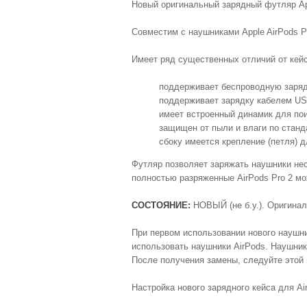
Новый оригинальный зарядный футляр A
Совместим с наушниками Apple AirPods Pr
Имеет ряд существенных отличий от кейса
поддерживает беспроводную зарядк
поддерживает зарядку кабелем USB
имеет встроенный динамик для пои
защищен от пыли и влаги по станд
сбоку имеется крепление (петля) 
Футляр позволяет заряжать наушники нес
полностью разряженные AirPods Pro 2 мо
СОСТОЯНИЕ:
НОВЫЙ (не б.у.). Оригинал
При первом использовании нового наушни
использовать наушники AirPods. Наушники
После получения замены, следуйте этой 
Настройка нового зарядного кейса для Ai